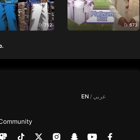
752
673
p.
 Entertainment, filters , Audio , effects , guests , donation,مساحة,صوت,ترفيه,العاب,هدايا,بث مباشر ,تحديات,مباشر,جاكو,موسيقى,دعم بث
EN
/
عربي
Community