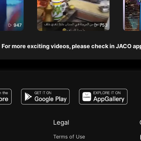
947
753
For more exciting videos, please check in JACO ap
JACO, Live, PK, Live Streaming, Gift, Game,
Legal
Terms of Use