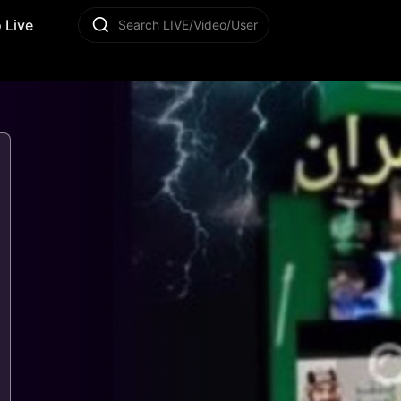
 Live
Search LIVE/Video/User