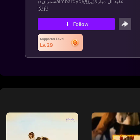
/سمران/‏almbarqyd‏/🇦🇪عقيد ال مبارك
🇸🇦
Follow
Supporter Level
Lv.29