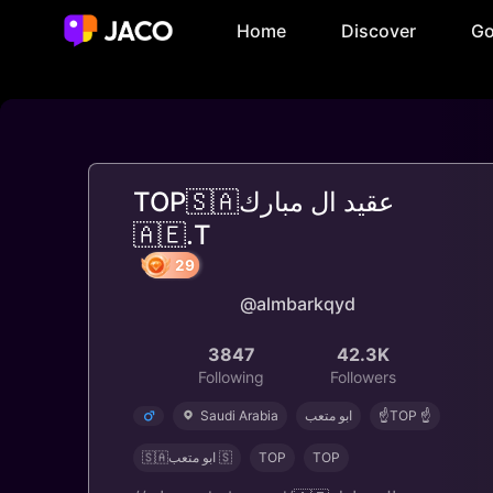
Home
Discover
Go
TOP🇸🇦عقيد ال مبارك
🇦🇪.T
@almbarkqyd
29
3847
42.3K
Following
Followers
Saudi Arabia
ابو متعب
☝️TOP ☝️
🇸🇦ابو متعب 🇸
TOP
TOP