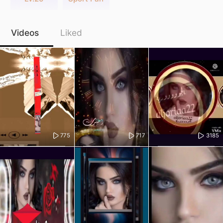
Videos
Liked
775
717
3185