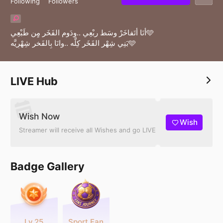
Following
Followers
أنَا أتَفاخَرْ وسَط ربْعِي ..ودَوم الفَخَر مٍن طَبْعِي🩵
بَنِي شِهْر الفَخَر كِلَّه ..وانَا بِالفَخر شِهْرِيَّه🩵
LIVE Hub
Wish Now
Wish
Streamer will receive all Wishes and go LIVE
Badge Gallery
Lv.25
Sport Fan