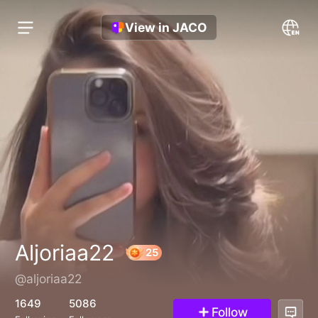
View in JACO
Aljoriaa22
@aljoriaa22
25
1649
5086
Follow