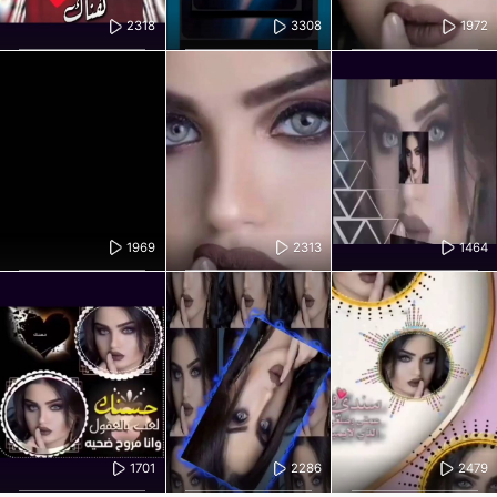
2318
3308
1972
1969
2313
1464
1701
2286
2479