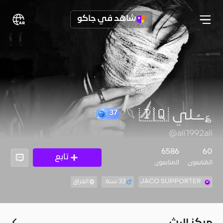
شاهد في جاكو
؏ــٌـلي 𓆩 🇮🇶
37
@ali1992ali
6586
60
تابع
المُتابعون
المتابعون
JACO SUPPORTER
33 سنة
العراق