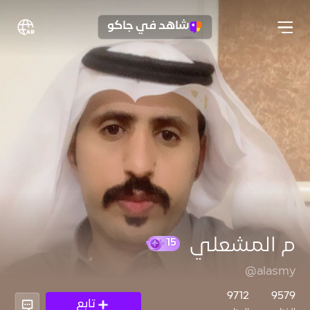
شاهد في جاكو
م المشعلي
@alasmy
15
9712
9579
تابع