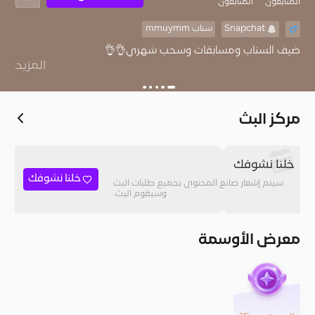
المُتابعون
المتابعون
Snapchat
سناب mmuymm
المزيد
سنابي .
مركز البث
خلنا نشوفك
خلنا نشوفك
سيتم إشعار صانع المحتوى بجميع طلبات البث
وسيقوم البث.
معرض الأوسمة