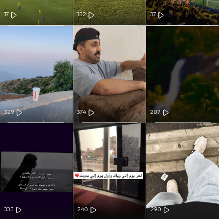
17
152
37
329
374
207
335
240
290