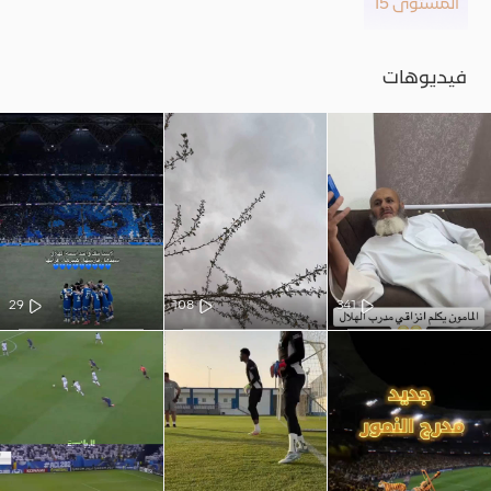
المستوى 15
فيديوهات
29
108
341