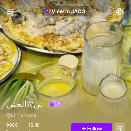
View in JACO
الحني𝓡ني
@al_haneeni
17
9989
15.1K
Follow