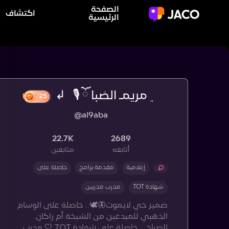
الصفحة
اكتشاف
الرئيسية
‏﮼ مريمـ الصَبا ོ 🎙️ ↲
25
@al9aba
22.7K
2689
أتابعه
متابعين
إعلامية
مقدمة برامج
حاصلة على
شهادة TOT
مدرب مدربين
ضمير حي لايموت🦋🕊️.. حاصلة على الوسام
الذهبي للمبدعين من الشيخة أم راكان
الصباح… حاصلة على شهادة TOT 🤍 مدرب