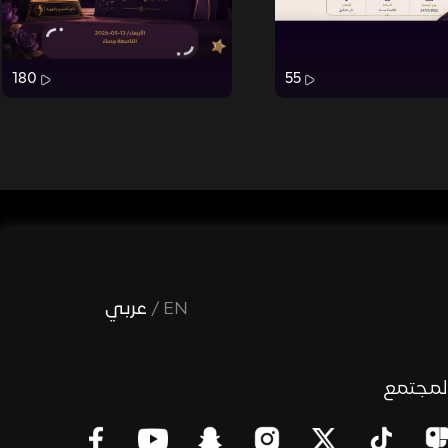
180
55
EN
/
عربي
لمجتمع