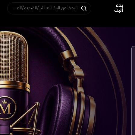
بدء
البحث عن البث المباشر/الفيديو/المستخدم
البث