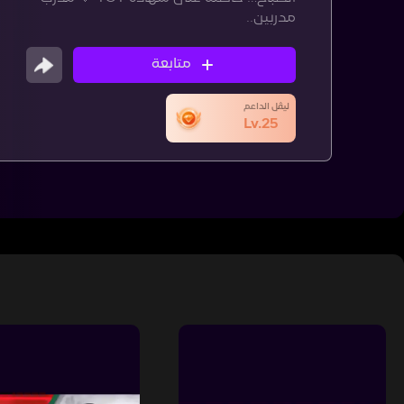
مدربين..
متابعة
ليڤل الداعم
Lv.25