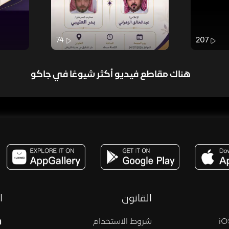
74
207
هناك مقاطع فيديو أكثر شيوعًا في جاكو
مساحة,صوت,ترفيه,العاب,هدايا,بث مباشر ,تحديات,مباشر,جاكو,موسيقى,دعم بث
القانون
ا
شروط الاستخدام