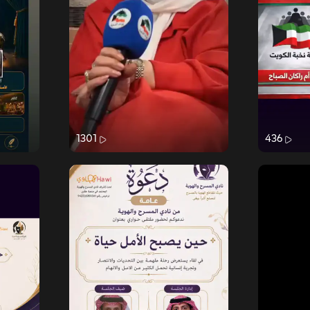
1301
436