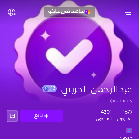
شاهد في جاكو
عبدالرحمن الحربي
@aharby
13
4201
1677
تابع
المُتابعون
المتابعون