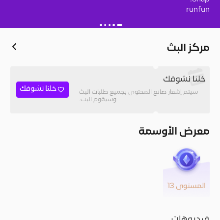
runfun
مركز البث
خلنا نشوفك
خلنا نشوفك
سيتم إشعار صانع المحتوى بجميع طلبات البث
وسيقوم البث.
معرض الأوسمة
المستوى 13
فيديوهات