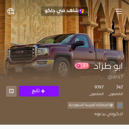
شاهد في جاكو
ابو طراد
23
@af47
9197
747
تابع
المُتابعون
المتابعون
المملكة العربية السعودية
اذكروني بدعوه