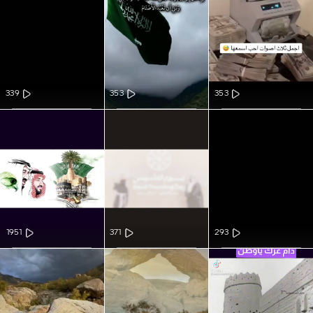
339
353
353
1951
371
293