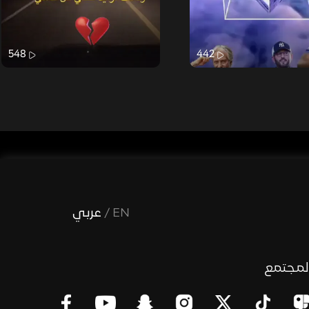
548
442
EN
/
عربي
لمجتمع