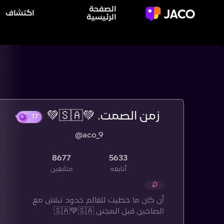
الصفحة
اكتشاف
الرئيسية
زمن الصمت. 💚🇸🇦💚
@aco_9
17
8677
5633
أتابعه
متابعين
‏أن كان ما حطيت للعالم حدود ‏تبلش مع
الصاحين قبل المجنن 🇸🇦💚🇸🇦