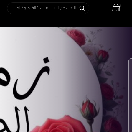
بدء
البحث عن البث المباشر/الفيديو/المستخدم
البث