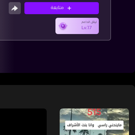
متابعة
ليڤل الداعم
Lv.17