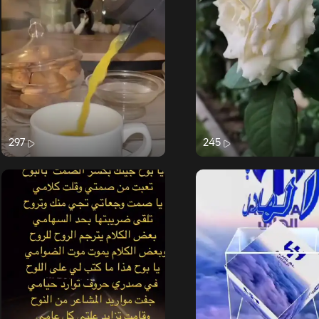
297
245