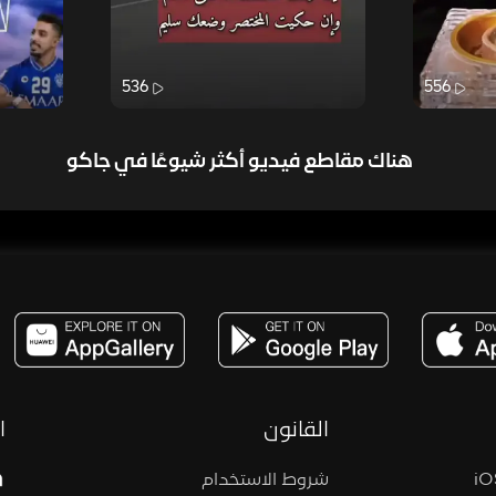
536
556
هناك مقاطع فيديو أكثر شيوعًا في جاكو
مساحة,صوت,ترفيه,العاب,هدايا,بث مباشر ,تحديات,مباشر,جاكو,موسيقى,دعم بث
القانون
ا
شروط الاستخدام