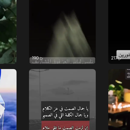
190
217