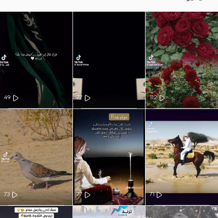
49
77
112
73
77
71