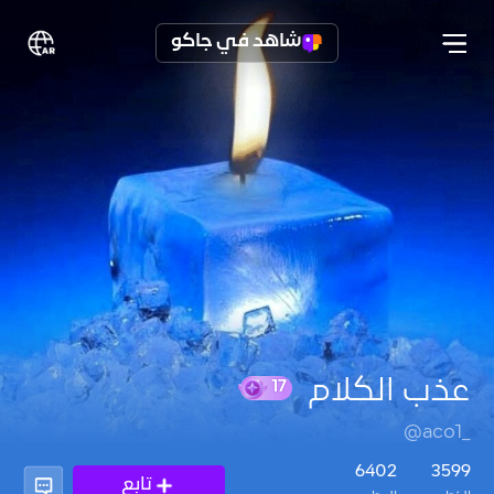
شاهد في جاكو
عذب الكلام
@aco1_
17
6402
3599
تابع