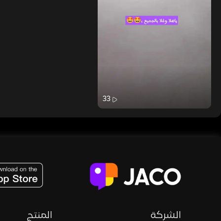
33
JACO, Live, PK, Live Streaming, Gift, Game, Entertainment, filters , Audio , effects , guests , donation,
الشركة
المنتج