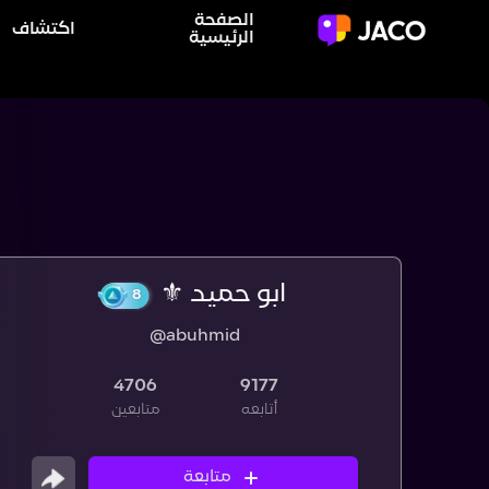
الصفحة
اكتشاف
الرئيسية
ابو حميد ⚜️
@abuhmid
8
4706
9177
أتابعه
متابعين
متابعة