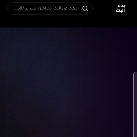
بدء
البحث عن البث المباشر/الفيديو/المستخدم
البث