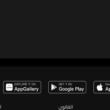
مساحة,صوت,ترفيه,العاب,هدايا,بث مباشر ,تحديات,مباشر,جاكو,موسيقى,دعم بث
القانون
ا