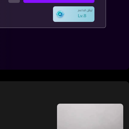
ليڤل الداعم
Lv.8