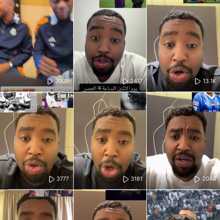
3009
2417
13.1K
3777
3181
2040