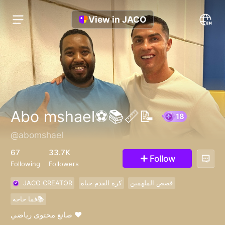
View in JACO
Abo mshael⚽️📚📏📝
@abomshael
18
67
33.7K
Follow
Following
Followers
JACO CREATOR
كرة القدم حياه
قصص الملهمين
فما حاجه📚
صانع محتوى رياضي ❤️