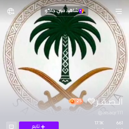
شاهد في جاكو
الـصـقـر💙
@alsaqr111
25
17.1K
661
تابع