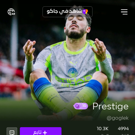
شاهد في جاكو
Prestige
@goglek
16
10.3K
4994
تابع