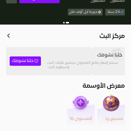
المُتابعون
المتابعون
24 سنة
جزيرة آيل أوف مان
مركز البث
خلنا نشوفك
خلنا نشوفك
سيتم إشعار صانع المحتوى بجميع طلبات البث
وسيقوم البث.
معرض الأوسمة
مشجع رياضي
المستوى 16