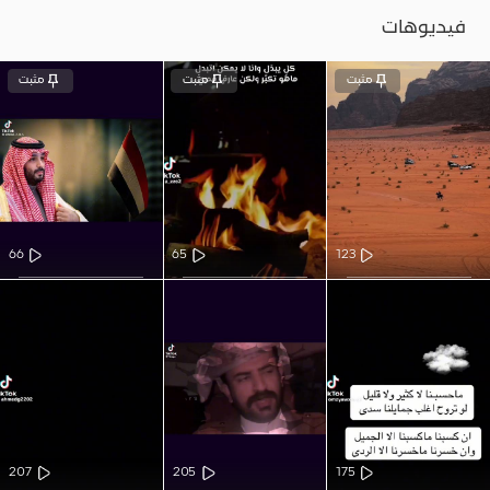
فيديوهات
مثبت
مثبت
مثبت
66
65
123
207
205
175