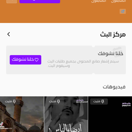
المُتابعون
المتابعون
مركز البث
خلنا نشوفك
خلنا نشوفك
سيتم إشعار صانع المحتوى بجميع طلبات البث
وسيقوم البث.
فيديوهات
مثبت
مثبت
مثبت