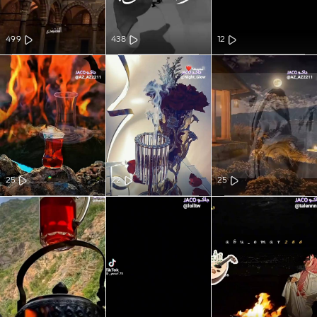
499
438
12
25
22
25