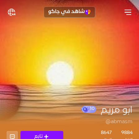
شاهد في جاكو
ابو مريم
@abmasm
10
8647
9884
تابع