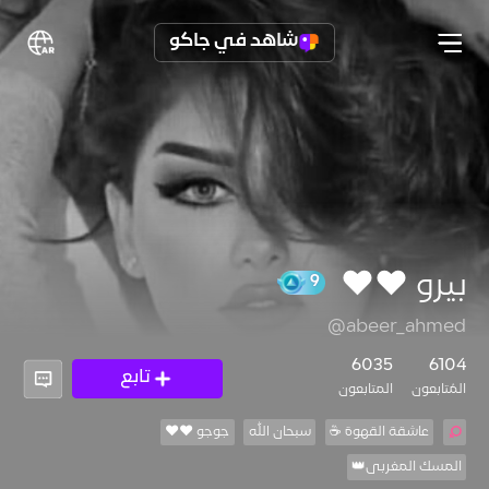
شاهد في جاكو
بيرو ❤️❤️
@abeer_ahmed
9
6035
6104
تابع
المُتابعون
المتابعون
عاشقة القهوة ☕
سبحان الله
جوجو ❤️❤️
المسك المغربى👑