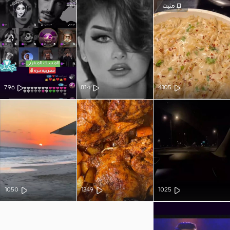
مثبت
796
814
4105
1050
1349
1025