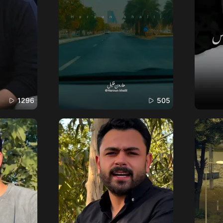
1296
505