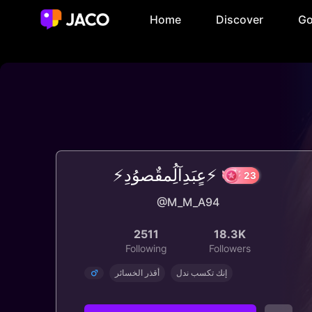
Home
Discover
Go
⚡عٍبَدِآلُِمقٌصوُدِ⚡
@M_M_A94
23
2511
18.3K
Following
Followers
إنك تكسب ندل
أقذر الخسائر