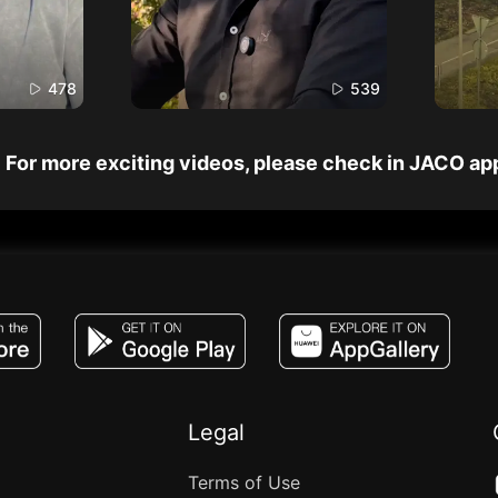
478
539
For more exciting videos, please check in JACO ap
JACO, Live, PK, Live Streaming, Gift, Game,
Legal
Terms of Use