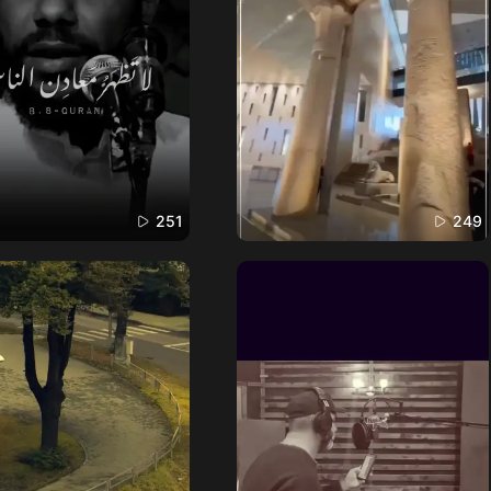
251
249