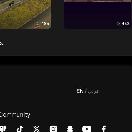
485
452
p.
 Entertainment, filters , Audio , effects , guests , donation,مساحة,صوت,ترفيه,العاب,هدايا,بث مباشر ,تحديات,مباشر,جاكو,موسيقى,دعم بث
EN
/
عربي
Community