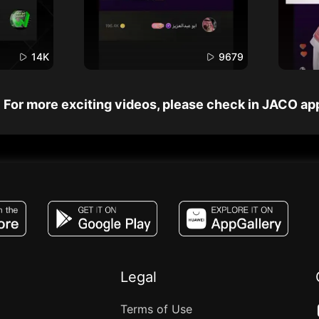
14K
9679
For more exciting videos, please check in JACO ap
JACO, Live, PK, Live Streaming, Gift, Game,
Legal
Terms of Use