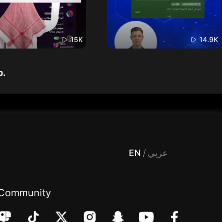
15K
14.9K
p.
 Entertainment, filters , Audio , effects , guests , donation,مساحة,صوت,ترفيه,العاب,هدايا,بث مباشر ,تحديات,مباشر,جاكو,موسيقى,دعم بث
EN
/
عربي
Community