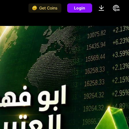
Get Coins
Login