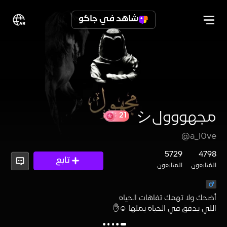
شاهد في جاكو
مجهووولシ
21
@a_l0ve
5729
4798
تابع
المُتابعون
المتابعون
‏اللي يدقق في الحياة يملها ☺️✋