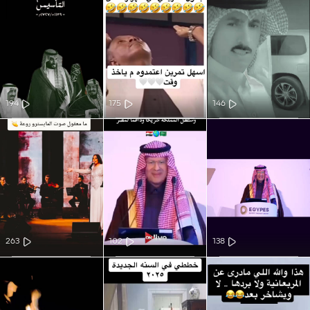
194
175
146
263
102
138