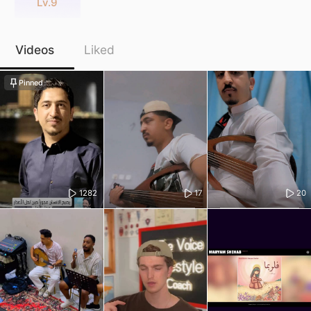
Lv.9
Videos
Liked
Pinned
1282
17
20