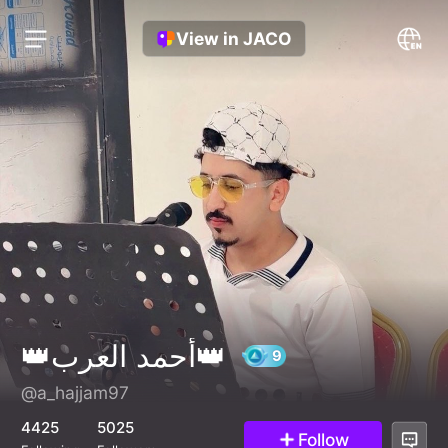
View in JACO
👑أحمد العرب👑
@a_hajjam97
9
4425
5025
Follow