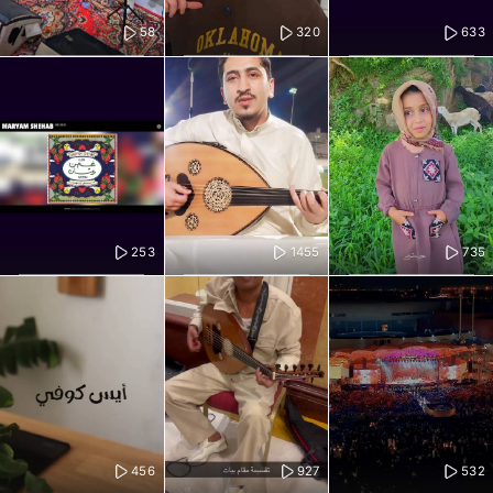
58
320
633
253
1455
735
456
927
532