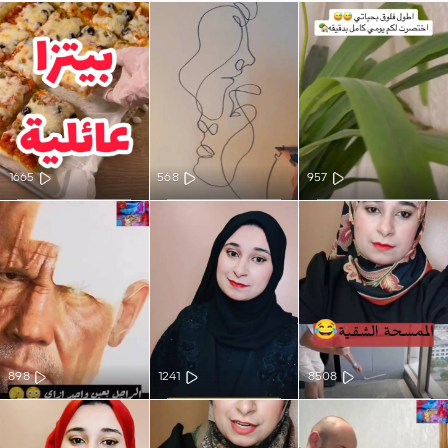
1665
568
957
898
1241
8508