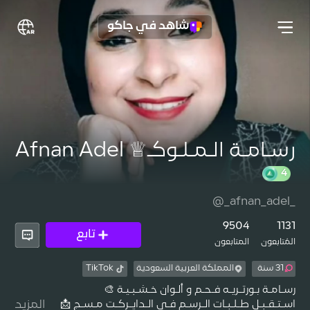
شاهد في جاكو
رسـامـة الـمـلـوكـ♕ Afnan Adel
@_afnan_adel_
9504
1131
تابع
المُتابعون
المتابعون
31 سنة
المملكة العربية السعودية
TikTok
اسـتـقـبـل طـلـبـات الـرسـم فـي الـدايـركـت مـسـج 📩
المزيد