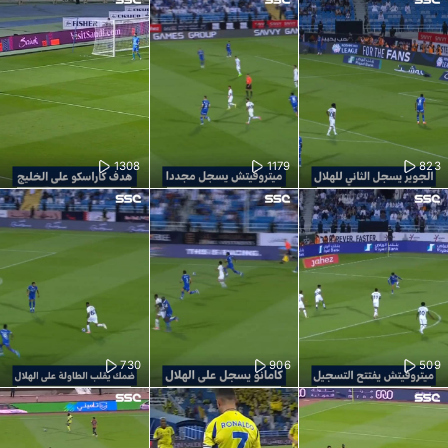
1308
1179
823
730
906
509