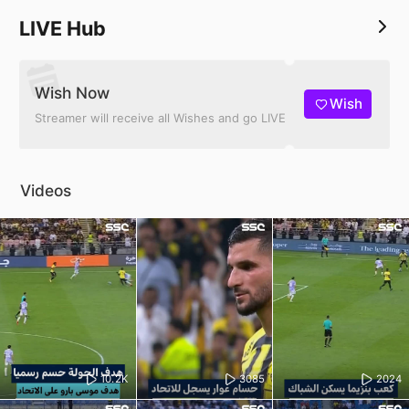
LIVE Hub
Wish Now
Wish
Streamer will receive all Wishes and go LIVE
Videos
10.2K
3085
2024