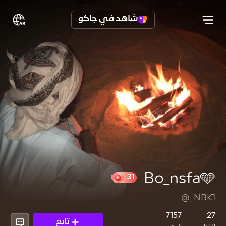
شاهد في جاكو
Bo_nsfa🩵
@_NBK1
31
7157
27
تابع