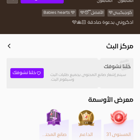
المُتابعون
المتابعون
كوچيكييي🩵
الأفضل😴🩵
Babies hearts 🩵
اذكروني بدعوة صادقة 🙏🏻🩵
مركز البث
خلنا نشوفك
خلنا نشوفك
سيتم إشعار صانع المحتوى بجميع طلبات البث
وسيقوم البث.
معرض الأوسمة
المستوى 31
الداعم
صانع المحتوى