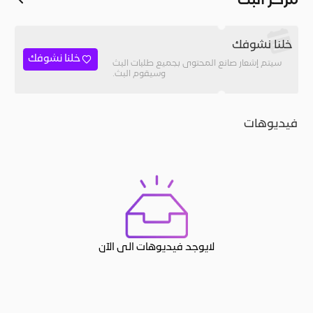
مركز البث
خلنا نشوفك
خلنا نشوفك
سيتم إشعار صانع المحتوى بجميع طلبات البث
وسيقوم البث.
فيديوهات
لايوجد فيديوهات الى الآن
JACO, Live, PK, Live Streaming, Gift, Game, Entertainment, filters , Audio , effects , guests , donation,مساحة,صوت,ترفيه,العاب,هدايا,بث م