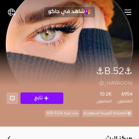
شاهد في جاكو
⚓️B.52⚓️
@_HAYA0016
10.2K
6954
تابع
المُتابعون
المتابعون
المملكة العربية السعودية
بنت عنزه ⚓️B-52⚓️