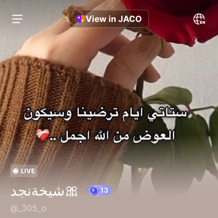
View in JACO
LIVE
شيخةنجد🎀
@_305_o