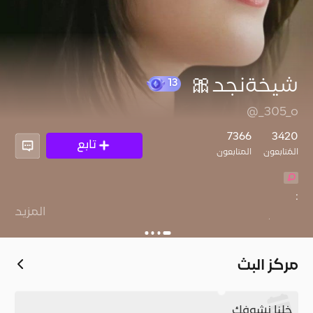
شيخةنجد🎀
@_305_o
7366
3420
تابع
13
المُتابعون
المتابعون
المزيد
‏ومن يزرع الطيب ما خابت محاصيله .🫡
مركز البث
خلنا نشوفك