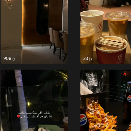
908
33