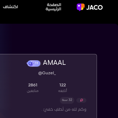
الصفحة
اكتشاف
الرئيسية
AMAAL
@Guzel_
11
2861
122
أتابعه
متابعين
32 سنة
وكم للهِ من لُطفٍ خفيّ .