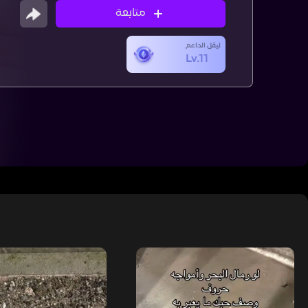
متابعة
ليڤل الداعم
Lv.11