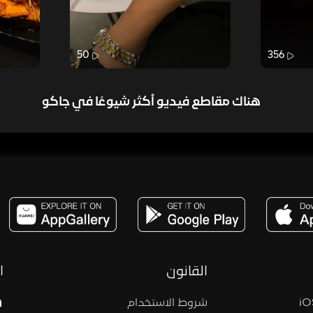
50
356
هناك مقاطع فيديو أكثر شيوعًا في جاكو
مساحة,صوت,ترفيه,العاب,هدايا,بث مباشر ,تحديات,مباشر,جاكو,موسيقى,دعم بث
القانون
ا
شروط الاستخدام