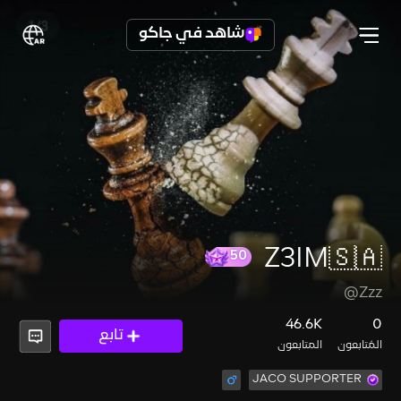
شاهد في جاكو
Z3IM🇸🇦
@Zzz
50
46.6K
0
تابع
المُتابعون
المتابعون
JACO SUPPORTER