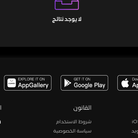
لا يوجد نتائج
مساحة,صوت,ترفيه,العاب,هدايا,بث مباشر ,تحديات,مباشر,جاكو,موسيقى,دعم بث
القانون
ا
شروط الاستخدام
يد
سياسة الخصوصية