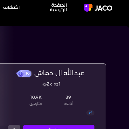
الصفحة
اكتشاف
الرئيسية
عبدالله ال خماش
@Zx_xz1
10
10.9K
89
أتابعه
متابعين