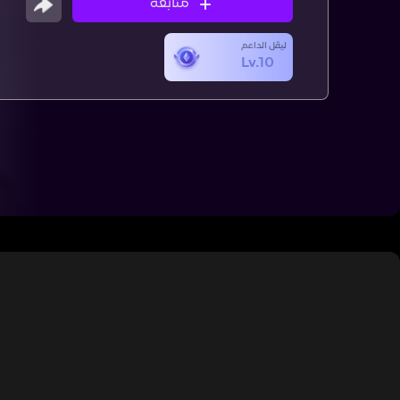
متابعة
ليڤل الداعم
Lv.10