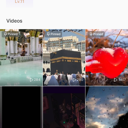
Lv.11
Videos
Pinned
Pinned
Pinned
284
290
1407