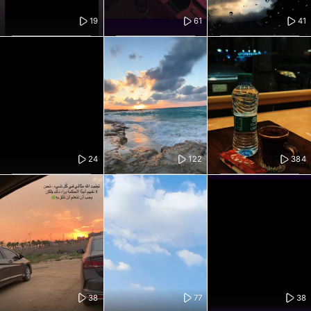
19
61
41
24
122
384
38
77
38