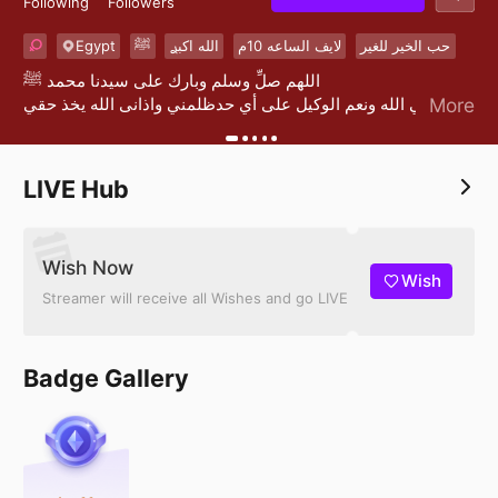
Following
Followers
Egypt
ﷺ
الله اكبࢪ
لايف الساعه 10م
حب الخير للغير
اللهم صلِّ وسلم وبارك على سيدنا محمد ﷺ‏
حسبي الله ونعم الوكيل على أي حدظلمني واذانى الله يخذ حقي
More
منهم في الدنيا قبل الآخرة🙏
LIVE Hub
Wish Now
Wish
Streamer will receive all Wishes and go LIVE
Badge Gallery