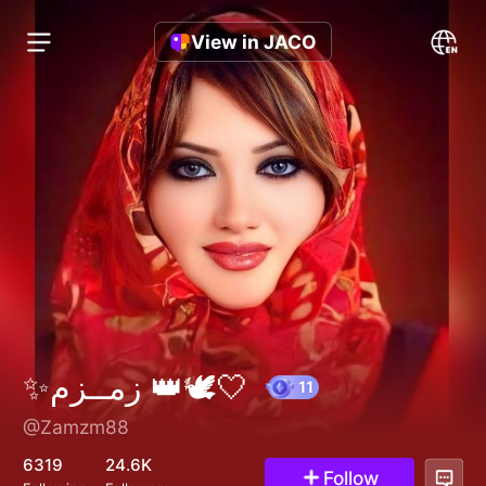
View in JACO
✨زمــزم 👑🕊🤍
@Zamzm88
11
6319
24.6K
Follow