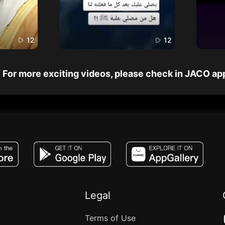
12
12
For more exciting videos, please check in JACO ap
JACO, Live, PK, Live Streaming, Gift, Game,
Legal
Terms of Use