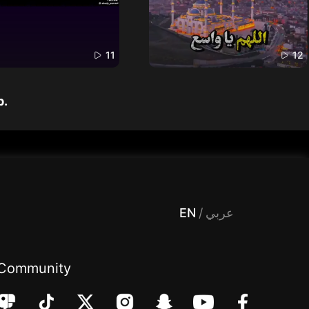
11
12
p.
 Entertainment, filters , Audio , effects , guests , donation,مساحة,صوت,ترفيه,العاب,هدايا,بث مباشر ,تحديات,مباشر,جاكو,موسيقى,دعم بث
EN
/
عربي
Community