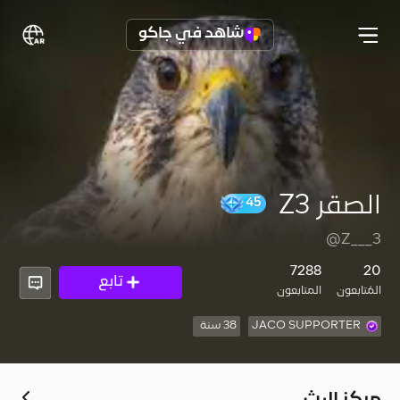
شاهد في جاكو
الصقر Z3
45
@Z___3
7288
20
تابع
المُتابعون
المتابعون
JACO SUPPORTER
38 سنة