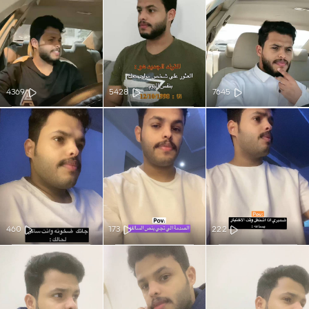
4369
5428
7645
460
173
222