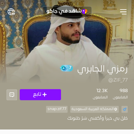
شاهد في جاكو
رمزي الجابري
7
@ZIF_77
12.3K
988
تابع
المُتابعون
المتابعون
المملكة العربية السعودية
snap:zif.77
طُنّ بي خيراً وأكفني شرّ ظنونكَ