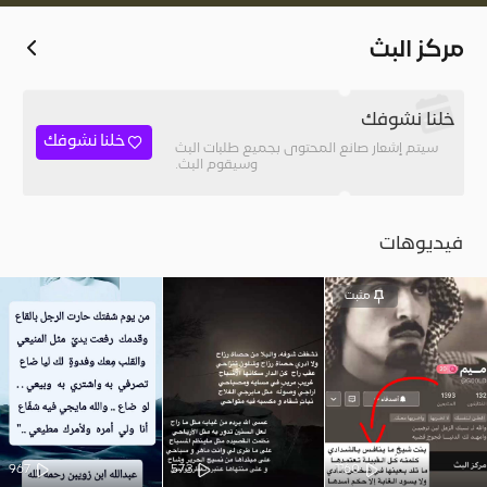
الا أنت من يعرفك يعرف بعدها يطير
مركز البث
خلنا نشوفك
خلنا نشوفك
سيتم إشعار صانع المحتوى بجميع طلبات البث
وسيقوم البث.
فيديوهات
مثبت
967
573
1160