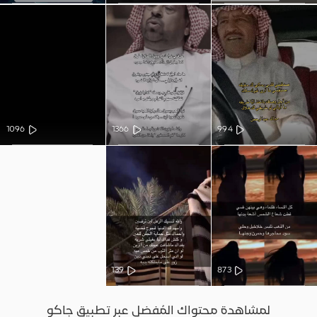
1096
1366
994
139
873
لمشاهدة محتواك المُفضل عبر تطبيق جاكو