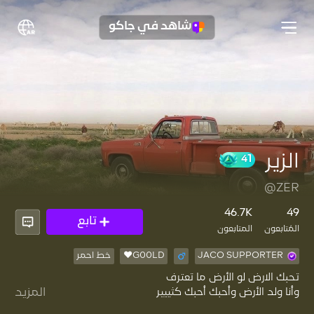
شاهد في جاكو
الزير
41
@ZER
46.7K
49
تابع
المُتابعون
المتابعون
JACO SUPPORTER
G00LD♥️
خط احمر
المزيد