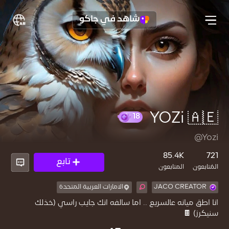
شاهد في جاكو
YOZi 🇦🇪
18
@Yozi
85.4K
721
تابع
المُتابعون
المتابعون
JACO CREATOR
الامارات العربية المتحدة
انا اطق ميانه عالسريع .. اما سالفه انك جايب راسي (خذلك
سنيكرز) 🍫