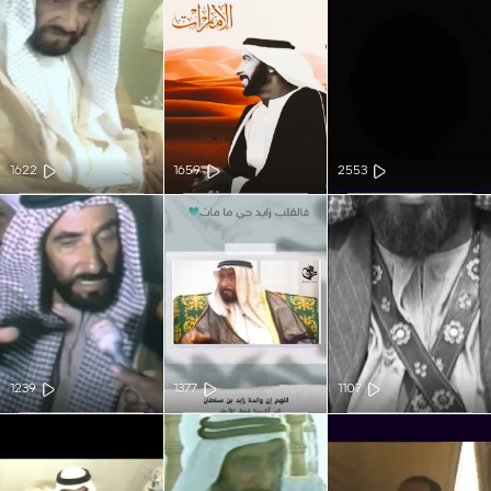
1622
1659
2553
1239
1377
1107