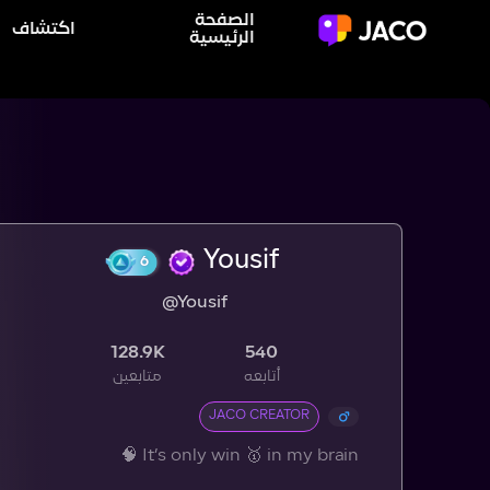
الصفحة
اكتشاف
الرئيسية
Yousif
@Yousif
6
128.9K
540
أتابعه
متابعين
JACO CREATOR
It’s only win 🥇 in my brain 🧠