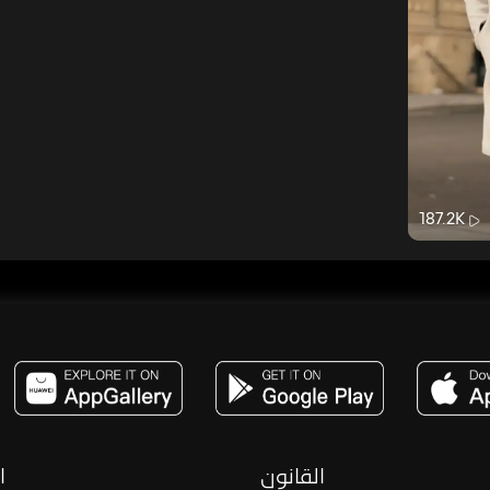
187.2K
مساحة,صوت,ترفيه,العاب,هدايا,بث مباشر ,تحديات,مباشر,جاكو,موسيقى,دعم بث
القانون
ا