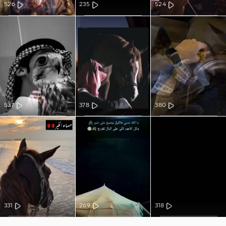
526
235
524
537
378
380
331
269
318