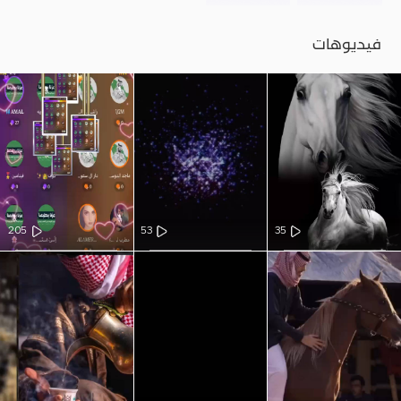
فيديوهات
205
53
35