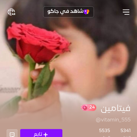
شاهد في جاكو
فيتامين
@vitamin_555
24
5535
5341
تابع