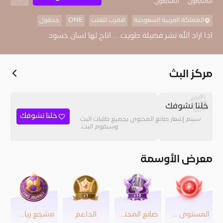
المُتابعون
المتابعون
المملكة العربية السعودية
الاقرب للقلب
ONE
جحفول
اذا اراد الله نشر فضيلة طويت … اتاح لها لسان حسود
مركز البث
خلنا نشوفك
خلنا نشوفك
سيتم إشعار صانع المحتوى بجميع طلبات البث
وسيقوم البث.
معرض الأوسمة
المستوى 30
صانع المحتوى
الداعم
مشجع رياضي