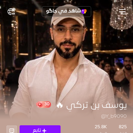
شاهد في جاكو
يوسف بن تركي 🔥
@Y_b9090
30
25.8K
825
تابع