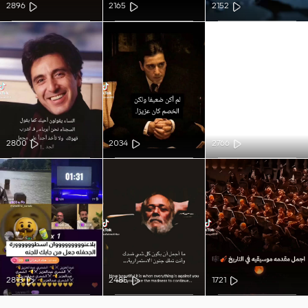
2896
2165
2152
2800
2034
2766
2813
2485
1721