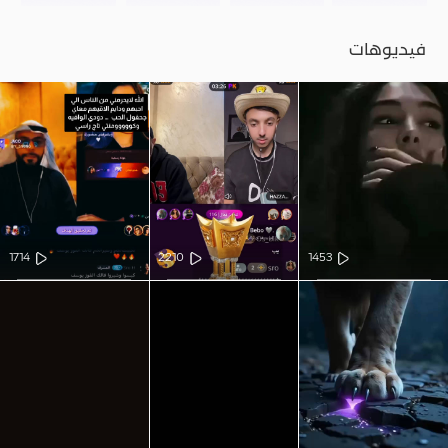
فيديوهات
1714
2210
1453