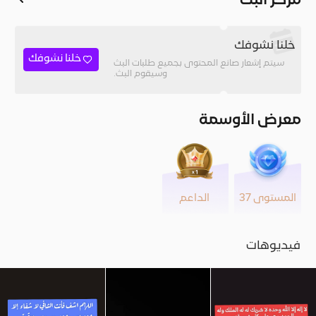
مركز البث
خلنا نشوفك
خلنا نشوفك
سيتم إشعار صانع المحتوى بجميع طلبات البث
وسيقوم البث.
معرض الأوسمة
المستوى 37
الداعم
فيديوهات