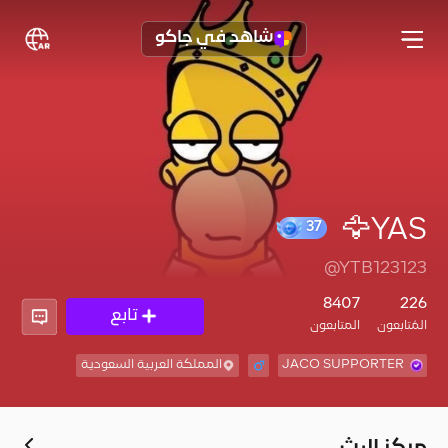
شاهد في جاكو
YAS🦅
37
@YTB123123
8407
226
تابع
المُتابعون
المتابعون
JACO SUPPORTER
المملكة العربية السعودية