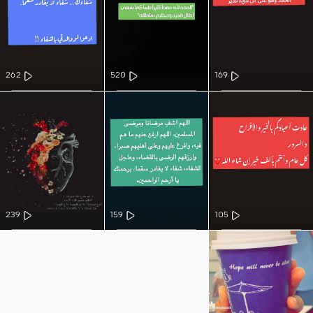
262
520
169
239
159
105