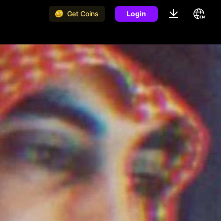
Get Coins
Login