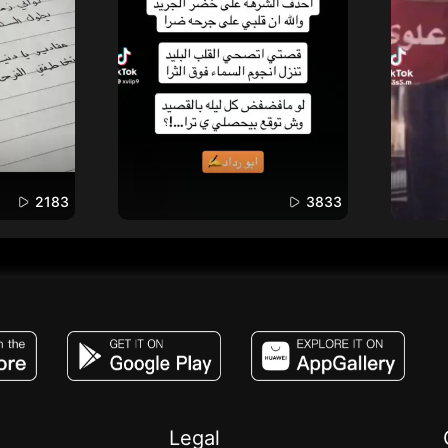
2183
3833
JACO, Live, PK, Live Streaming, Gift, Game,
Legal