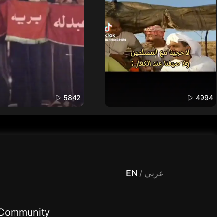
5842
4994
 Entertainment, filters , Audio , effects , guests , donation,مساحة,صوت,ترفيه,العاب,هدايا,بث مباشر ,تحديات,مباشر,جاكو,موسيقى,دعم بث
EN
/
عربي
Community