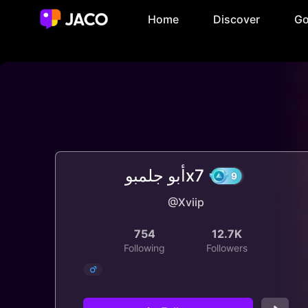
Home
Discover
Go
أبو جلمبوx7
@Xviip
9
754
12.7K
Following
Followers