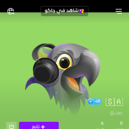
شاهد في جاكو
🇸🇦
@Jac
48
6
0
تابع