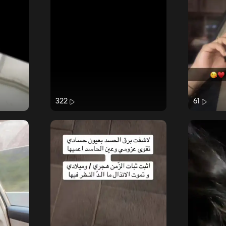
322
61