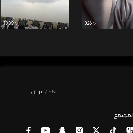
1009
326
EN
/
عربي
لمجتمع