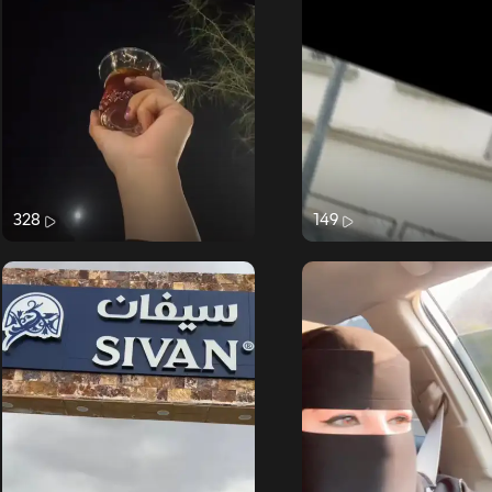
328
149