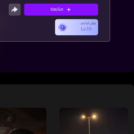
متابعة
ليڤل الداعم
Lv.10