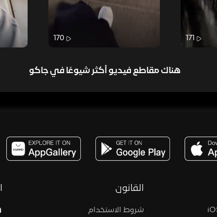
170
171
هناك مقاطع فيديو أكثر شيوعًا في جاكو
مساحة,صوت,ترفيه,العاب,هدايا,بث مباشر ,تحديات,مباشر,جاكو,موسيقى,دعم بث
القانون
ا
شروط الاستخدام