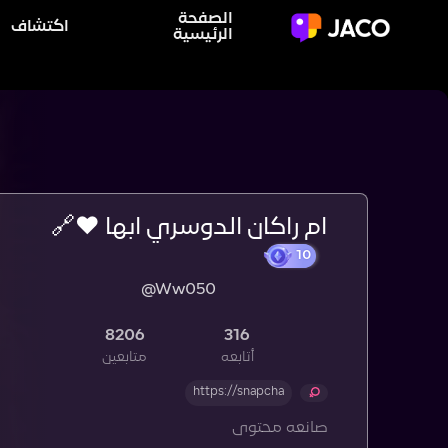
الصفحة
اكتشاف
الرئيسية
ام راكان الدوسري ابها ❤️🔗
@Ww050
8206
316
أتابعه
متابعين
https://snapcha
صانعه محتوى