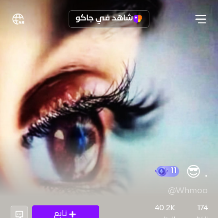
شاهد في جاكو
٠ 😎
@Whmoo
11
40.2K
174
تابع