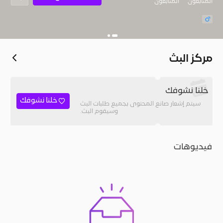
المُتابعون
المتابعون
مركز البث
خلنا نشوفك
خلنا نشوفك
سيتم إشعار صانع المحتوى بجميع طلبات البث
وسيقوم البث.
فيديوهات