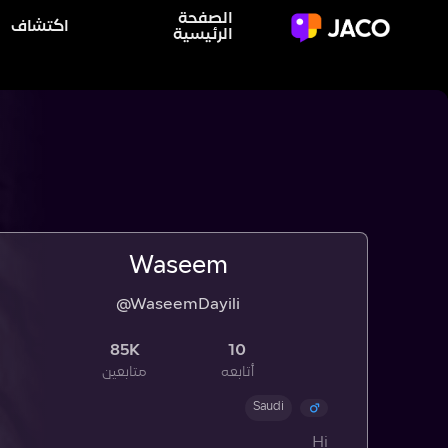
الصفحة
اكتشاف
الرئيسية
Waseem
@WaseemDayili
85K
10
أتابعه
متابعين
Saudi
Hi