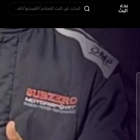
بدء
البحث عن البث المباشر/الفيديو/المستخدم
البث