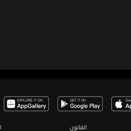
مساحة,صوت,ترفيه,العاب,هدايا,بث مباشر ,تحديات,مباشر,جاكو,موسيقى,دعم بث
القانون
ا