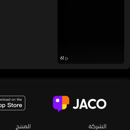
61
JACO, Live, PK, Live Streaming, Gift, Game, Entertainment, filters , Audio , effects , guests , donation,
الشركة
المنتج