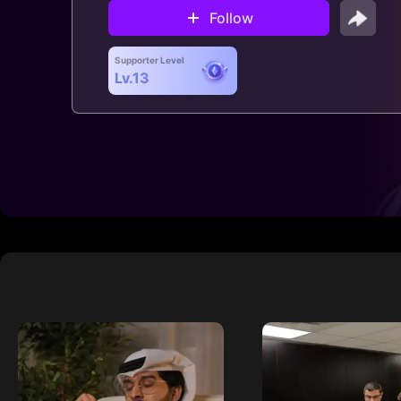
Follow
Supporter Level
Lv.13