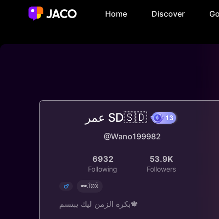
Home
Discover
Go
عمر SD🇸🇩
@Wano199982
13
6932
53.9K
Following
Followers
🕶ĴØX̌
بكرة الزمن ليك يبتسم🍁