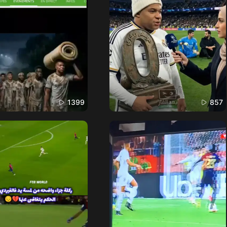
1399
857