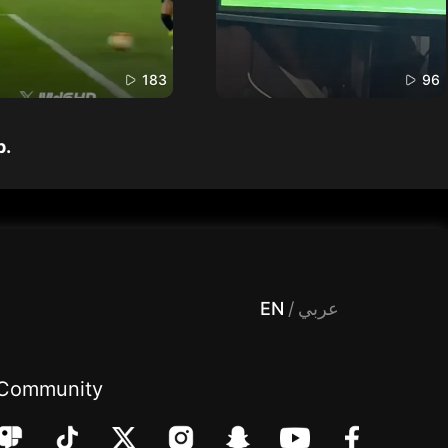
183
96
p.
 Entertainment, filters , Audio , effects , guests , donation,مساحة,صوت,ترفيه,العاب,هدايا,بث مباشر ,تحديات,مباشر,جاكو,موسيقى,دعم بث
EN
/
عربي
Community