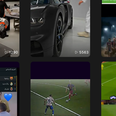
1290
5563