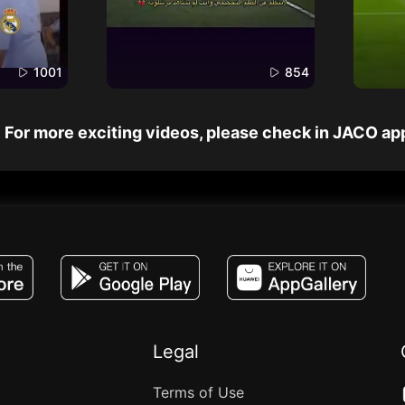
1001
854
For more exciting videos, please check in JACO ap
JACO, Live, PK, Live Streaming, Gift, Game,
Legal
Terms of Use