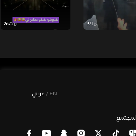
2674
971
EN
/
عربي
لمجتمع