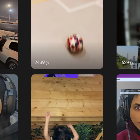
2439
1629