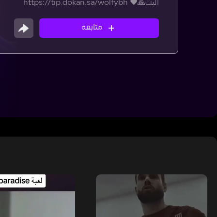
البث🙏❤ https://tip.dokan.sa/wolfybh
متابعة