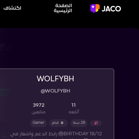
الصفحة
اكتشاف
الرئيسية
WOLFYBH
@WOLFYBH
3972
11
أتابعه
متابعين
28 سنة
قطر
Gamer
BIRTHDAY 18/12🎂 رابط الدعم واشعار في