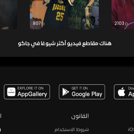
807
2103
هناك مقاطع فيديو أكثر شيوعًا في جاكو
مساحة,صوت,ترفيه,العاب,هدايا,بث مباشر ,تحديات,مباشر,جاكو,موسيقى,دعم بث
القانون
ا
شروط الاستخدام