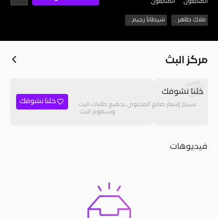
المُتابعون
المتابعون
ملاك طاهر ..
شيطاناً رجيم ..
مركز البث
خلنا نشوفك
خلنا نشوفك
سيتم إشعار صانع المحتوى بجميع طلبات البث
وسيقوم البث.
فيديوهات