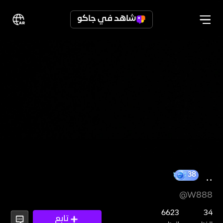
شاهد في جاكو
..
@W888
6623
34
تابع