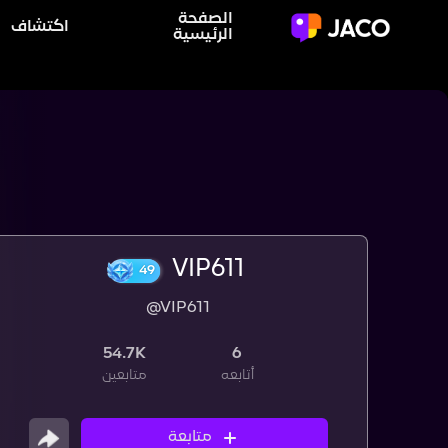
الصفحة
اكتشاف
الرئيسية
VIP611
@VIP611
49
54.7K
6
أتابعه
متابعين
متابعة