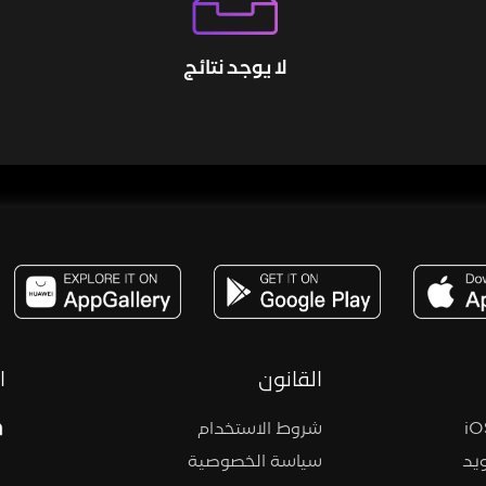
لا يوجد نتائج
مساحة,صوت,ترفيه,العاب,هدايا,بث مباشر ,تحديات,مباشر,جاكو,موسيقى,دعم بث
القانون
ا
شروط الاستخدام
يد
سياسة الخصوصية