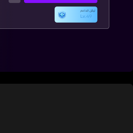
ليڤل الداعم
Lv.49