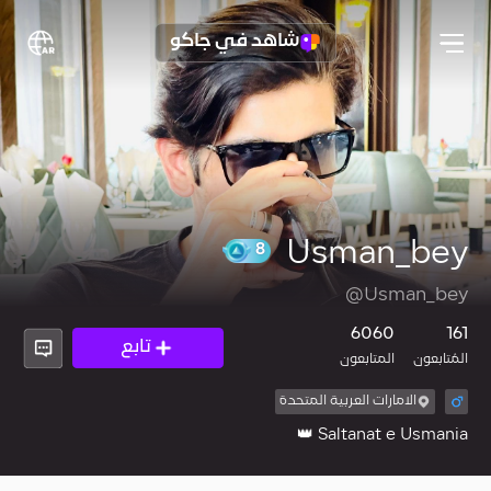
شاهد في جاكو
Usman_bey
8
@Usman_bey
6060
161
تابع
المُتابعون
المتابعون
الامارات العربية المتحدة
Saltanat e Usmania 👑