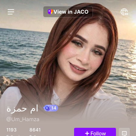
View in JACO
ام حمزة
@Um_Hamza
14
1193
8641
Follow